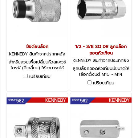
ข้อต่อบล็อก
1/2 - 3/8 SQ DR ลูกบล็อก
ถอดหัวเทียน
KENNEDY สินค้าจากประเทศอัง
กฤษ-2
KENNEDY สินค้าจากประเทศอัง
สำหรับสวมเพื่อเปลี่ยนหัวสแควร์
กฤษ-2
ไดรฟ์ (สี่เหลี่ยม) ให้สามารถใช้
ลูกบล็อกถอดหัวเทียนมีขนาดให้
ดอกขันหกเหลี่ยมได้ Kennedy
เลือกตั้งแต่ M10 - M14
เปรียบเทียบ
Hex Bit Adaptor
Kennedy Spark Plug
เปรียบเทียบ
Sockets