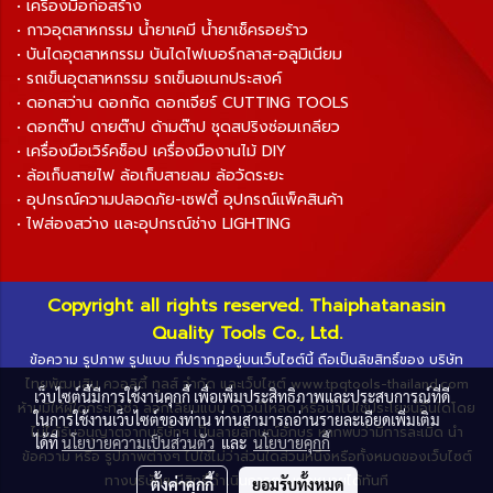
• เครื่องมือก่อสร้าง
• กาวอุตสาหกรรม น้ำยาเคมี น้ำยาเช็ครอยร้าว
• บันไดอุตสาหกรรม บันไดไฟเบอร์กลาส-อลูมิเนียม
• รถเข็นอุตสาหกรรม รถเข็นอเนกประสงค์
• ดอกสว่าน ดอกกัด ดอกเจียร์ CUTTING TOOLS
• ดอกต๊าป ดายต๊าป ด้ามต๊าป ชุดสปริงซ่อมเกลียว
• เครื่องมือเวิร์คช็อป เครื่องมืองานไม้ DIY
• ล้อเก็บสายไฟ ล้อเก็บสายลม ล้อวัดระยะ
• อุปกรณ์ความปลอดภัย-เซฟตี้ อุปกรณ์แพ็คสินค้า
• ไฟส่องสว่าง และอุปกรณ์ช่าง LIGHTING
Copyright all rights reserved. Thaiphatanasin
Quality Tools Co., Ltd.
ข้อความ รูปภาพ รูปแบบ ที่ปรากฏอยู่บนเว็บไซต์นี้ ถือเป็นลิขสิทธิ์ของ บริษัท
ไทยพัฒนสิน ควอลิตี้ ทูลส์ จำกัด และเว็บไซต์ www.tpqtools-thailand.com
เว็บไซต์นี้มีการใช้งานคุกกี้ เพื่อเพิ่มประสิทธิภาพและประสบการณ์ที่ดี
ห้ามมิให้ผู้ใดกระทำซ้ำ ลอกเลียนแบบ ดาวน์โหลด หรือนำไปใช้ประโยชน์อื่นใดโดย
ในการใช้งานเว็บไซต์ของท่าน ท่านสามารถอ่านรายละเอียดเพิ่มเติม
ไม่ได้รับอนุญาตจากบริษัทฯ เป็นลายลักษณ์อักษร หากพบว่ามีการละเมิด นำ
ได้ที่
นโยบายความเป็นส่วนตัว
และ
นโยบายคุกกี้
ข้อความ หรือ รูปภาพต่างๆ ไปใช้ไม่ว่าส่วนใดส่วนหนึ่งหรือทั้งหมดของเว็บไซต์
ทางบริษัทฯ มีสิทธิ์ดำเนินการตามกฎหมายได้ทันที
ตั้งค่าคุกกี้
ยอมรับทั้งหมด