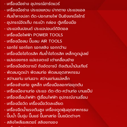
• เครื่องมือช่าง อุปกรณ์ฮาร์ดแวร์
• เครื่องมือช่าง ประแจแหวน ปากตาย ประแจแอล
• คีมย้ำหางปลา ตัด-ปอกสายไฟ ปืนยิงเคเบิ้ลไทร์
• อุปกรณ์จัดเก็บ กระเป๋า กล่อง ตู้เครื่องมือ
• ประแจขันปอนด์ ประแจปอนด์ดิจิตอล
• เครื่องมือไฟฟ้า POWER TOOLS
• เครื่องมือลม ปั๊มลม AIR TOOLS
• รอกโซ่ รอกโยก รอกสลิง รอกกว้าน
• เครื่องมือไฮโดรลิค คีมย้ำไฮโดรลิค เหล็กดูดมู่เลย์
• แม่แรงยกรถ แม่แรงตะเข้ เต่าเคลื่อนย้าย
• เครื่องมืออัดจารบี ถังอัดจารบี ถังเติมน้ำมันเกียร์
• พัดลมดูดเป่า พัดลมท่อ พัดลมอุตสาหกรรม
• สว่านแท่น แท่นเจาะ สว่านแท่นแม่เหล็ก
• เครื่องล้างท่อ งูเหล็ก เครื่องมือลอกท่ออุดตัน
• เครื่องมืองานท่อ ประแจ ดัด-ตัด-คว้านท่อ บานแป๊ป
• เครื่องเชื่อมไฟฟ้า ตู้เชื่อมไฟฟ้า อุปกรณ์งานเชื่อม
• เครื่องมือวัด เครื่องมือวัดละเอียด
• เครื่องฉีดน้ำแรงดันสูง เครื่องดูดฝุ่นอุตสาหกรรม
• ปั๊มน้ำ ปั๊มจุ่ม ปั๊มแช่ ปั๊มเทสท่อ ปั๊มชนิดต่างๆ
• สลิงโพลีเยสเตอร์ สลิงยกของ