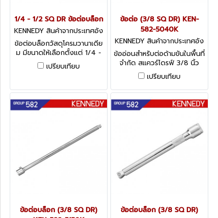
1/4 - 1/2 SQ DR ข้อต่อบล็อก
ข้อต่อ (3/8 SQ DR) KEN-
582-5040K
KENNEDY สินค้าจากประเทศอัง
กฤษ-1
KENNEDY สินค้าจากประเทศอัง
ข้อต่อบล็อกวัสดุโครมวานาเดีย
กฤษ-1
ม มีขนาดให้เลือกตั้งแต่ 1/4 -
ข้ออ่อนสำหรับต่อด้ามขันในพื้นที่
1/2 SQ DR Kennedy Double
จำกัด สแควร์ไดรฟ์ 3/8 นิ้ว
เปรียบเทียบ
Ended Lug
Kennedy Universal Joints,
เปรียบเทียบ
3/8
ข้อต่อบล็อก (3/8 SQ DR)
ข้อต่อบล็อก (3/8 SQ DR)