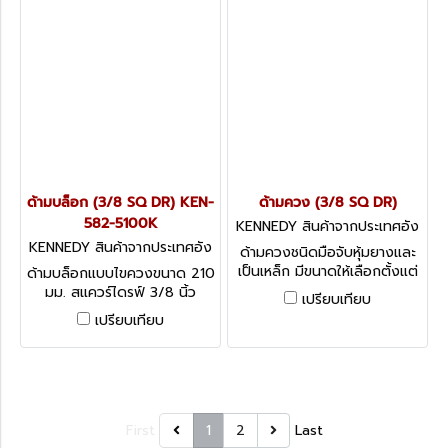
ด้ามบล็อก (3/8 SQ DR) KEN-
ด้ามควง (3/8 SQ DR)
582-5100K
KENNEDY สินค้าจากประเทศอัง
กฤษ-2
KENNEDY สินค้าจากประเทศอัง
ด้ามควงชนิดมือจับหุ้มยางและ
กฤษ-1
เป็นเหล็ก มีขนาดให้เลือกตั้งแต่
ด้ามบล็อกแบบไขควงขนาด 210
400 - 470 มม. Kennedy
มม. สแควร์ไดรฟ์ 3/8 นิ้ว
เปรียบเทียบ
Speed Braces, 3/8
Kennedy Spinner Handle
เปรียบเทียบ
Fixed Type, 3/8
First
1
2
Last