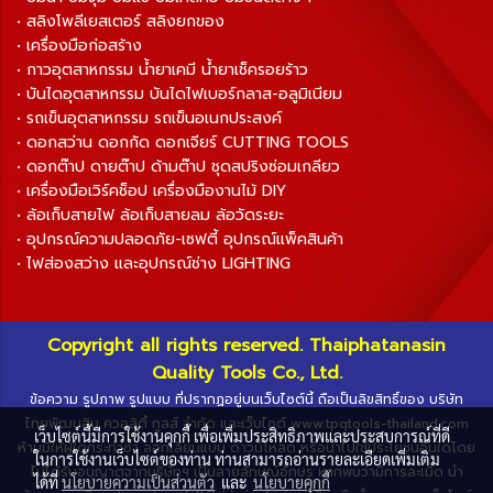
• สลิงโพลีเยสเตอร์ สลิงยกของ
• เครื่องมือก่อสร้าง
• กาวอุตสาหกรรม น้ำยาเคมี น้ำยาเช็ครอยร้าว
• บันไดอุตสาหกรรม บันไดไฟเบอร์กลาส-อลูมิเนียม
• รถเข็นอุตสาหกรรม รถเข็นอเนกประสงค์
• ดอกสว่าน ดอกกัด ดอกเจียร์ CUTTING TOOLS
• ดอกต๊าป ดายต๊าป ด้ามต๊าป ชุดสปริงซ่อมเกลียว
• เครื่องมือเวิร์คช็อป เครื่องมืองานไม้ DIY
• ล้อเก็บสายไฟ ล้อเก็บสายลม ล้อวัดระยะ
• อุปกรณ์ความปลอดภัย-เซฟตี้ อุปกรณ์แพ็คสินค้า
• ไฟส่องสว่าง และอุปกรณ์ช่าง LIGHTING
Copyright all rights reserved. Thaiphatanasin
Quality Tools Co., Ltd.
ข้อความ รูปภาพ รูปแบบ ที่ปรากฏอยู่บนเว็บไซต์นี้ ถือเป็นลิขสิทธิ์ของ บริษัท
ไทยพัฒนสิน ควอลิตี้ ทูลส์ จำกัด และเว็บไซต์ www.tpqtools-thailand.com
เว็บไซต์นี้มีการใช้งานคุกกี้ เพื่อเพิ่มประสิทธิภาพและประสบการณ์ที่ดี
ห้ามมิให้ผู้ใดกระทำซ้ำ ลอกเลียนแบบ ดาวน์โหลด หรือนำไปใช้ประโยชน์อื่นใดโดย
ในการใช้งานเว็บไซต์ของท่าน ท่านสามารถอ่านรายละเอียดเพิ่มเติม
ไม่ได้รับอนุญาตจากบริษัทฯ เป็นลายลักษณ์อักษร หากพบว่ามีการละเมิด นำ
ได้ที่
นโยบายความเป็นส่วนตัว
และ
นโยบายคุกกี้