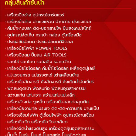
กลุ่มสินค้าชั้นนำ
• เครื่องมือช่าง อุปกรณ์ฮาร์ดแวร์
• เครื่องมือช่าง ประแจแหวน ปากตาย ประแจแอล
• คีมย้ำหางปลา ตัด-ปอกสายไฟ ปืนยิงเคเบิ้ลไทร์
• อุปกรณ์จัดเก็บ กระเป๋า กล่อง ตู้เครื่องมือ
• ประแจขันปอนด์ ประแจปอนด์ดิจิตอล
• เครื่องมือไฟฟ้า POWER TOOLS
• เครื่องมือลม ปั๊มลม AIR TOOLS
• รอกโซ่ รอกโยก รอกสลิง รอกกว้าน
• เครื่องมือไฮโดรลิค คีมย้ำไฮโดรลิค เหล็กดูดมู่เลย์
• แม่แรงยกรถ แม่แรงตะเข้ เต่าเคลื่อนย้าย
• เครื่องมืออัดจารบี ถังอัดจารบี ถังเติมน้ำมันเกียร์
• พัดลมดูดเป่า พัดลมท่อ พัดลมอุตสาหกรรม
• สว่านแท่น แท่นเจาะ สว่านแท่นแม่เหล็ก
• เครื่องล้างท่อ งูเหล็ก เครื่องมือลอกท่ออุดตัน
• เครื่องมืองานท่อ ประแจ ดัด-ตัด-คว้านท่อ บานแป๊ป
• เครื่องเชื่อมไฟฟ้า ตู้เชื่อมไฟฟ้า อุปกรณ์งานเชื่อม
• เครื่องมือวัด เครื่องมือวัดละเอียด
• เครื่องฉีดน้ำแรงดันสูง เครื่องดูดฝุ่นอุตสาหกรรม
• ปั๊มน้ำ ปั๊มจุ่ม ปั๊มแช่ ปั๊มเทสท่อ ปั๊มชนิดต่างๆ