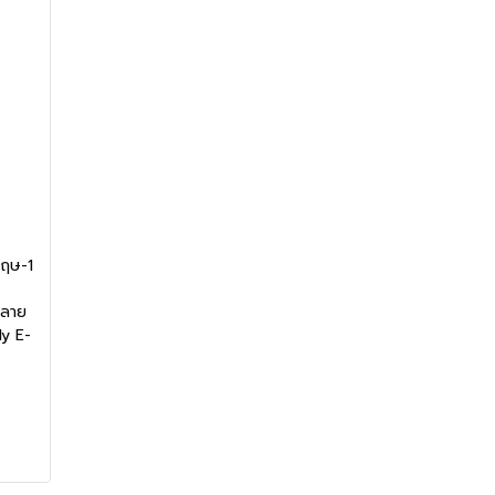
กฤษ-1
หลาย
y E-