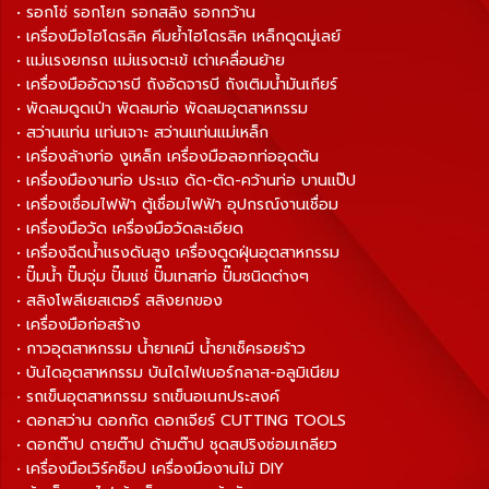
• รอกโซ่ รอกโยก รอกสลิง รอกกว้าน
• เครื่องมือไฮโดรลิค คีมย้ำไฮโดรลิค เหล็กดูดมู่เลย์
• แม่แรงยกรถ แม่แรงตะเข้ เต่าเคลื่อนย้าย
• เครื่องมืออัดจารบี ถังอัดจารบี ถังเติมน้ำมันเกียร์
• พัดลมดูดเป่า พัดลมท่อ พัดลมอุตสาหกรรม
• สว่านแท่น แท่นเจาะ สว่านแท่นแม่เหล็ก
• เครื่องล้างท่อ งูเหล็ก เครื่องมือลอกท่ออุดตัน
• เครื่องมืองานท่อ ประแจ ดัด-ตัด-คว้านท่อ บานแป๊ป
• เครื่องเชื่อมไฟฟ้า ตู้เชื่อมไฟฟ้า อุปกรณ์งานเชื่อม
• เครื่องมือวัด เครื่องมือวัดละเอียด
• เครื่องฉีดน้ำแรงดันสูง เครื่องดูดฝุ่นอุตสาหกรรม
• ปั๊มน้ำ ปั๊มจุ่ม ปั๊มแช่ ปั๊มเทสท่อ ปั๊มชนิดต่างๆ
• สลิงโพลีเยสเตอร์ สลิงยกของ
• เครื่องมือก่อสร้าง
• กาวอุตสาหกรรม น้ำยาเคมี น้ำยาเช็ครอยร้าว
• บันไดอุตสาหกรรม บันไดไฟเบอร์กลาส-อลูมิเนียม
• รถเข็นอุตสาหกรรม รถเข็นอเนกประสงค์
• ดอกสว่าน ดอกกัด ดอกเจียร์ CUTTING TOOLS
• ดอกต๊าป ดายต๊าป ด้ามต๊าป ชุดสปริงซ่อมเกลียว
• เครื่องมือเวิร์คช็อป เครื่องมืองานไม้ DIY