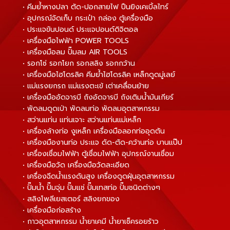
• คีมย้ำหางปลา ตัด-ปอกสายไฟ ปืนยิงเคเบิ้ลไทร์
• อุปกรณ์จัดเก็บ กระเป๋า กล่อง ตู้เครื่องมือ
• ประแจขันปอนด์ ประแจปอนด์ดิจิตอล
• เครื่องมือไฟฟ้า POWER TOOLS
• เครื่องมือลม ปั๊มลม AIR TOOLS
• รอกโซ่ รอกโยก รอกสลิง รอกกว้าน
• เครื่องมือไฮโดรลิค คีมย้ำไฮโดรลิค เหล็กดูดมู่เลย์
• แม่แรงยกรถ แม่แรงตะเข้ เต่าเคลื่อนย้าย
• เครื่องมืออัดจารบี ถังอัดจารบี ถังเติมน้ำมันเกียร์
• พัดลมดูดเป่า พัดลมท่อ พัดลมอุตสาหกรรม
• สว่านแท่น แท่นเจาะ สว่านแท่นแม่เหล็ก
• เครื่องล้างท่อ งูเหล็ก เครื่องมือลอกท่ออุดตัน
• เครื่องมืองานท่อ ประแจ ดัด-ตัด-คว้านท่อ บานแป๊ป
• เครื่องเชื่อมไฟฟ้า ตู้เชื่อมไฟฟ้า อุปกรณ์งานเชื่อม
• เครื่องมือวัด เครื่องมือวัดละเอียด
• เครื่องฉีดน้ำแรงดันสูง เครื่องดูดฝุ่นอุตสาหกรรม
• ปั๊มน้ำ ปั๊มจุ่ม ปั๊มแช่ ปั๊มเทสท่อ ปั๊มชนิดต่างๆ
• สลิงโพลีเยสเตอร์ สลิงยกของ
• เครื่องมือก่อสร้าง
• กาวอุตสาหกรรม น้ำยาเคมี น้ำยาเช็ครอยร้าว