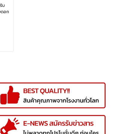
รับ
ับดอก