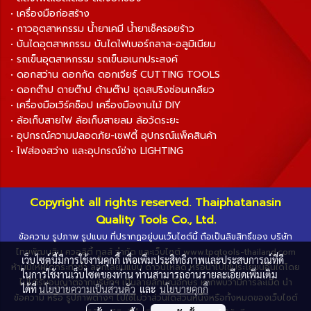
• เครื่องมือก่อสร้าง
• กาวอุตสาหกรรม น้ำยาเคมี น้ำยาเช็ครอยร้าว
• บันไดอุตสาหกรรม บันไดไฟเบอร์กลาส-อลูมิเนียม
• รถเข็นอุตสาหกรรม รถเข็นอเนกประสงค์
• ดอกสว่าน ดอกกัด ดอกเจียร์ CUTTING TOOLS
• ดอกต๊าป ดายต๊าป ด้ามต๊าป ชุดสปริงซ่อมเกลียว
• เครื่องมือเวิร์คช็อป เครื่องมืองานไม้ DIY
• ล้อเก็บสายไฟ ล้อเก็บสายลม ล้อวัดระยะ
• อุปกรณ์ความปลอดภัย-เซฟตี้ อุปกรณ์แพ็คสินค้า
• ไฟส่องสว่าง และอุปกรณ์ช่าง LIGHTING
Copyright all rights reserved. Thaiphatanasin
Quality Tools Co., Ltd.
ข้อความ รูปภาพ รูปแบบ ที่ปรากฏอยู่บนเว็บไซต์นี้ ถือเป็นลิขสิทธิ์ของ บริษัท
ไทยพัฒนสิน ควอลิตี้ ทูลส์ จำกัด และเว็บไซต์ www.tpqtools-thailand.com
เว็บไซต์นี้มีการใช้งานคุกกี้ เพื่อเพิ่มประสิทธิภาพและประสบการณ์ที่ดี
ห้ามมิให้ผู้ใดกระทำซ้ำ ลอกเลียนแบบ ดาวน์โหลด หรือนำไปใช้ประโยชน์อื่นใดโดย
ในการใช้งานเว็บไซต์ของท่าน ท่านสามารถอ่านรายละเอียดเพิ่มเติม
ไม่ได้รับอนุญาตจากบริษัทฯ เป็นลายลักษณ์อักษร หากพบว่ามีการละเมิด นำ
ได้ที่
นโยบายความเป็นส่วนตัว
และ
นโยบายคุกกี้
ข้อความ หรือ รูปภาพต่างๆ ไปใช้ไม่ว่าส่วนใดส่วนหนึ่งหรือทั้งหมดของเว็บไซต์