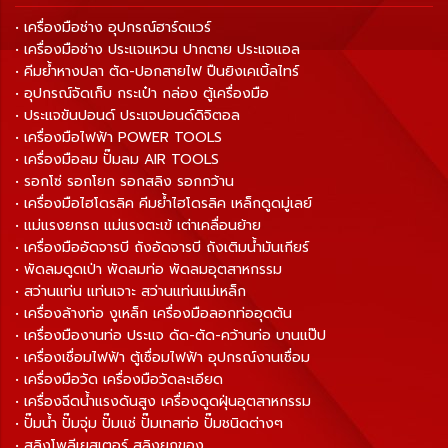
• เครื่องมือช่าง อุปกรณ์ฮาร์ดแวร์
• เครื่องมือช่าง ประแจแหวน ปากตาย ประแจแอล
• คีมย้ำหางปลา ตัด-ปอกสายไฟ ปืนยิงเคเบิ้ลไทร์
• อุปกรณ์จัดเก็บ กระเป๋า กล่อง ตู้เครื่องมือ
• ประแจขันปอนด์ ประแจปอนด์ดิจิตอล
• เครื่องมือไฟฟ้า POWER TOOLS
• เครื่องมือลม ปั๊มลม AIR TOOLS
• รอกโซ่ รอกโยก รอกสลิง รอกกว้าน
• เครื่องมือไฮโดรลิค คีมย้ำไฮโดรลิค เหล็กดูดมู่เลย์
• แม่แรงยกรถ แม่แรงตะเข้ เต่าเคลื่อนย้าย
• เครื่องมืออัดจารบี ถังอัดจารบี ถังเติมน้ำมันเกียร์
• พัดลมดูดเป่า พัดลมท่อ พัดลมอุตสาหกรรม
• สว่านแท่น แท่นเจาะ สว่านแท่นแม่เหล็ก
• เครื่องล้างท่อ งูเหล็ก เครื่องมือลอกท่ออุดตัน
• เครื่องมืองานท่อ ประแจ ดัด-ตัด-คว้านท่อ บานแป๊ป
• เครื่องเชื่อมไฟฟ้า ตู้เชื่อมไฟฟ้า อุปกรณ์งานเชื่อม
• เครื่องมือวัด เครื่องมือวัดละเอียด
• เครื่องฉีดน้ำแรงดันสูง เครื่องดูดฝุ่นอุตสาหกรรม
• ปั๊มน้ำ ปั๊มจุ่ม ปั๊มแช่ ปั๊มเทสท่อ ปั๊มชนิดต่างๆ
• สลิงโพลีเยสเตอร์ สลิงยกของ