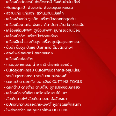
• เครื่องมืออัดจารบี ถังอัดจารบี ถังเติมน้ำมันเกียร์
• พัดลมดูดเป่า พัดลมท่อ พัดลมอุตสาหกรรม
• สว่านแท่น แท่นเจาะ สว่านแท่นแม่เหล็ก
• เครื่องล้างท่อ งูเหล็ก เครื่องมือลอกท่ออุดตัน
• เครื่องมืองานท่อ ประแจ ดัด-ตัด-คว้านท่อ บานแป๊ป
• เครื่องเชื่อมไฟฟ้า ตู้เชื่อมไฟฟ้า อุปกรณ์งานเชื่อม
• เครื่องมือวัด เครื่องมือวัดละเอียด
• เครื่องฉีดน้ำแรงดันสูง เครื่องดูดฝุ่นอุตสาหกรรม
• ปั๊มน้ำ ปั๊มจุ่ม ปั๊มแช่ ปั๊มเทสท่อ ปั๊มชนิดต่างๆ
• สลิงโพลีเยสเตอร์ สลิงยกของ
• เครื่องมือก่อสร้าง
• กาวอุตสาหกรรม น้ำยาเคมี น้ำยาเช็ครอยร้าว
• บันไดอุตสาหกรรม บันไดไฟเบอร์กลาส-อลูมิเนียม
• รถเข็นอุตสาหกรรม รถเข็นอเนกประสงค์
• ดอกสว่าน ดอกกัด ดอกเจียร์ CUTTING TOOLS
• ดอกต๊าป ดายต๊าป ด้ามต๊าป ชุดสปริงซ่อมเกลียว
• เครื่องมือเวิร์คช็อป เครื่องมืองานไม้ DIY
• ล้อเก็บสายไฟ ล้อเก็บสายลม ล้อวัดระยะ
• อุปกรณ์ความปลอดภัย-เซฟตี้ อุปกรณ์แพ็คสินค้า
• ไฟส่องสว่าง และอุปกรณ์ช่าง LIGHTING