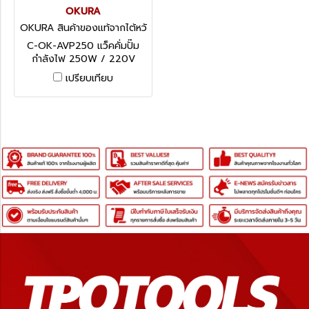
OKURA
OKURA สินค้าของแท้จากไต้หวั
น C-OK-AVP250
C-OK-AVP250 แว็คคั่มปั๊ม
กำลังไฟ 250W / 220V
OKURA
เปรียบเทียบ