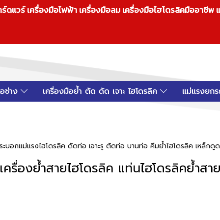
วร์ เครื่องมือไฟฟ้า เครื่องมือลม เครื่องมือไฮโดรลิคมืออาชีพ แ
มือช่าง
เครื่องมือย้ำ ตัด ดัด เจาะ ไฮโดรลิค
แม่แรงยกร
ระบอกแม่แรงไฮโดรลิค ดัดท่อ เจาะรู ตัดท่อ บานท่อ คีมย้ำไฮโดรลิค เหล็กดูดม
เครื่องย้ำสายไฮโดรลิค แท่นไฮโดรลิคย้ำสา