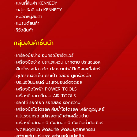
• แผนที่สินค้า KENNEDY
• กลุ่มรหัสสินค้า KENNEDY
• หมวดหมู่สินค้า
• แบรนด์สินค้า
• รีวิวสินค้า
กลุ่มสินค้าชั้นนำ
• เครื่องมือช่าง อุปกรณ์ฮาร์ดแวร์
• เครื่องมือช่าง ประแจแหวน ปากตาย ประแจแอล
• คีมย้ำหางปลา ตัด-ปอกสายไฟ ปืนยิงเคเบิ้ลไทร์
• อุปกรณ์จัดเก็บ กระเป๋า กล่อง ตู้เครื่องมือ
• ประแจขันปอนด์ ประแจปอนด์ดิจิตอล
• เครื่องมือไฟฟ้า POWER TOOLS
• เครื่องมือลม ปั๊มลม AIR TOOLS
• รอกโซ่ รอกโยก รอกสลิง รอกกว้าน
• เครื่องมือไฮโดรลิค คีมย้ำไฮโดรลิค เหล็กดูดมู่เลย์
• แม่แรงยกรถ แม่แรงตะเข้ เต่าเคลื่อนย้าย
• เครื่องมืออัดจารบี ถังอัดจารบี ถังเติมน้ำมันเกียร์
• พัดลมดูดเป่า พัดลมท่อ พัดลมอุตสาหกรรม
• สว่านแท่น แท่นเจาะ สว่านแท่นแม่เหล็ก