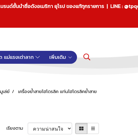
บรนด์ชั้นนำชื่อดังอเมริกา ยุโรป ของแท้ทุกรายการ | LINE : @tp
ถ แม่แรงเต่าลาก
เพิ่มเติม
ูเล่ย์
เครื่องย้ำสายไฮโดรลิค แท่นไฮโดรลิคย้ำสาย
ย
เรียงตาม