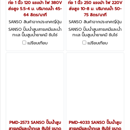
ท่อ 1 นิ้ว 120 แรงม้า ไฟ 380V
ท่อ 1 นิ้ว 250 แรงม้า ไฟ 220V
ส่งสูง 5.5-4 ม. บริมาณน้ำ 45-
ส่งสูง 10-8 ม. บริมาณน้ำ 50-
64 ลิตร/นาที
75 ลิตร/นาที
SANSO สินค้าจากประเทศญี่ปุ่น
SANSO สินค้าจากประเทศญี่ปุ่น
PMD-1563
PMD-2571
SANSO ปั๊มน้ำสูบสารเคมีและน้ำ
SANSO ปั๊มน้ำสูบสารเคมีและน้ำ
ทะเล ปั๊มสูบน้ำยาเคมี ซันโซ่
ทะเล ปั๊มสูบน้ำยาเคมี ซันโซ่
ระบบขับดันใบพัดแม่เหล็ก
ระบบขับดันใบพัดแม่เหล็ก
เปรียบเทียบ
เปรียบเทียบ
SANSO MAGNET PUMP For
SANSO MAGNET PUMP For
chemical & sea water
chemical & sea water
(JAPAN)
(JAPAN)
PMD-2573 SANSO ปั๊มน้ำสูบ
PMD-4033 SANSO ปั๊มน้ำสูบ
สารเคมีและน้ำทะเล ซันโซ่ ขนาด
สารเคมีและน้ำทะเล ซันโซ่ ขนาด