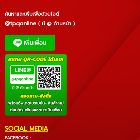
ค้นหาและเพิ่มเพื่อด้วยไอดี
@tpqonline
( มี @ ด้านหน้า )
SOCIAL MEDIA
FACEBOOK :