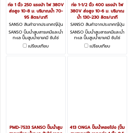
ท่อ 1 นิ้ว 250 แรงม้า ไฟ 380V
ท่อ 1-1/2 นิ้ว 400 แรงม้า ไฟ
ส่งสูง 10-8 ม. บริมาณน้ำ 70-
380V ส่งสูง 10-6 ม. บริมาณ
95 ลิตร/นาที
น้ำ 130-230 ลิตร/นาที
SANSO สินค้าจากประเทศญี่ปุ่น
SANSO สินค้าจากประเทศญี่ปุ่น
PMD-2573
PMD-4033
SANSO ปั๊มน้ำสูบสารเคมีและน้ำ
SANSO ปั๊มน้ำสูบสารเคมีและน้ำ
ทะเล ปั๊มสูบน้ำยาเคมี ซันโซ่
ทะเล ปั๊มสูบน้ำยาเคมี ซันโซ่
ระบบขับดันใบพัดแม่เหล็ก
ระบบขับดันใบพัดแม่เหล็ก
เปรียบเทียบ
เปรียบเทียบ
SANSO MAGNET PUMP For
SANSO MAGNET PUMP For
chemical & sea water
chemical & sea water
(JAPAN)
(JAPAN)
PMD-7533 SANSO ปั๊มน้ำสูบ
413 ONGA ปั๊มน้ำหอยโข่ง (ปั๊ม