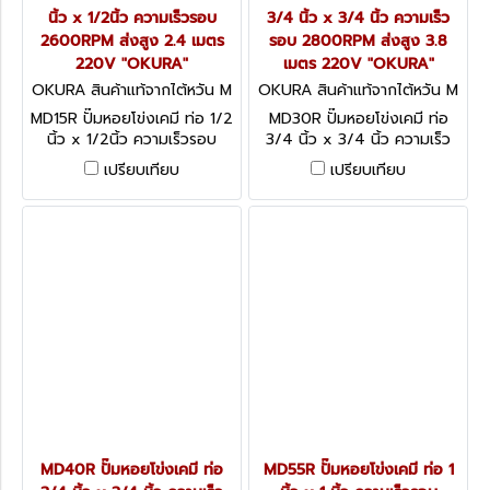
นิ้ว x 1/2นิ้ว ความเร็วรอบ
3/4 นิ้ว x 3/4 นิ้ว ความเร็ว
2600RPM ส่งสูง 2.4 เมตร
รอบ 2800RPM ส่งสูง 3.8
220V "OKURA"
เมตร 220V "OKURA"
OKURA สินค้าแท้จากไต้หวัน M
OKURA สินค้าแท้จากไต้หวัน M
D15R
D30R
MD15R ปั๊มหอยโข่งเคมี ท่อ 1/2
MD30R ปั๊มหอยโข่งเคมี ท่อ
นิ้ว x 1/2นิ้ว ความเร็วรอบ
3/4 นิ้ว x 3/4 นิ้ว ความเร็ว
2600RPM ส่งสูง 2.4 เมตร
รอบ 2800RPM ส่งสูง 3.8
เปรียบเทียบ
เปรียบเทียบ
220V "OKURA"
เมตร 220V "OKURA"
MD40R ปั๊มหอยโข่งเคมี ท่อ
MD55R ปั๊มหอยโข่งเคมี ท่อ 1