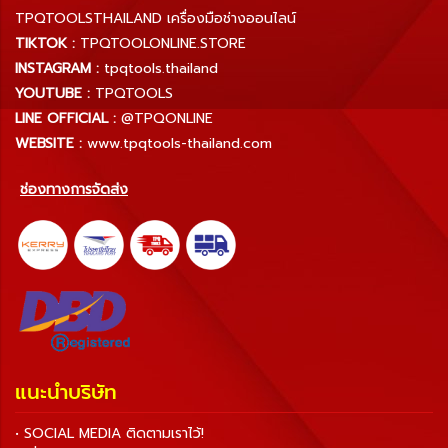
TPQTOOLSTHAILAND เครื่องมือช่างออนไลน์
TIKTOK :
TPQTOOLONLINE.STORE
INSTAGRAM :
tpqtools.thailand
YOUTUBE :
TPQTOOLS
LINE OFFICIAL :
@TPQONLINE
WEBSITE :
www.tpqtools-thailand.com
ช่องทางการจัดส่ง
แนะนำบริษัท
• SOCIAL MEDIA ติดตามเราไว้!