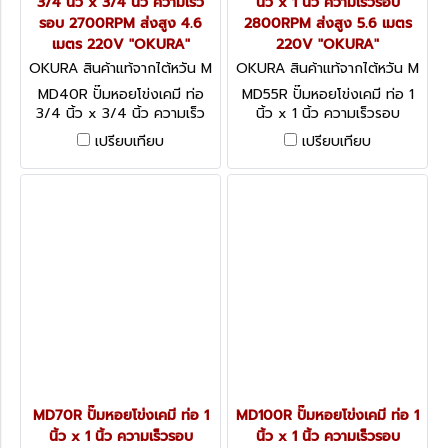
3/4 นิ้ว x 3/4 นิ้ว ความเร็ว
นิ้ว x 1 นิ้ว ความเร็วรอบ
รอบ 2700RPM ส่งสูง 4.6
2800RPM ส่งสูง 5.6 เมตร
เมตร 220V "OKURA"
220V "OKURA"
OKURA สินค้าแท้จากไต้หวัน M
OKURA สินค้าแท้จากไต้หวัน M
D40R
D55R
MD40R ปั๊มหอยโข่งเคมี ท่อ
MD55R ปั๊มหอยโข่งเคมี ท่อ 1
3/4 นิ้ว x 3/4 นิ้ว ความเร็ว
นิ้ว x 1 นิ้ว ความเร็วรอบ
รอบ 2700RPM ส่งสูง 4.6
2800RPM ส่งสูง 5.6 เมตร
เปรียบเทียบ
เปรียบเทียบ
เมตร 220V "OKURA"
220V "OKURA"
MD70R ปั๊มหอยโข่งเคมี ท่อ 1
MD100R ปั๊มหอยโข่งเคมี ท่อ 1
นิ้ว x 1 นิ้ว ความเร็วรอบ
นิ้ว x 1 นิ้ว ความเร็วรอบ