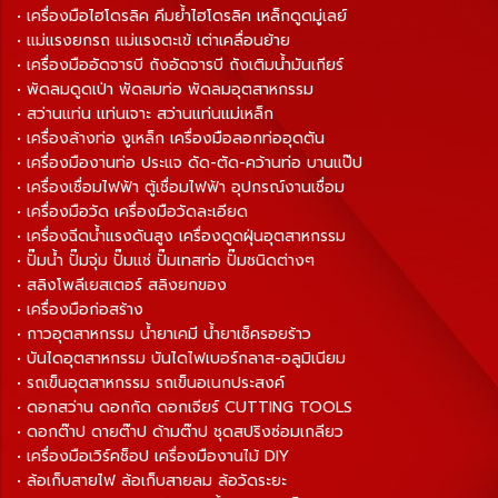
• เครื่องมือไฮโดรลิค คีมย้ำไฮโดรลิค เหล็กดูดมู่เลย์
• แม่แรงยกรถ แม่แรงตะเข้ เต่าเคลื่อนย้าย
• เครื่องมืออัดจารบี ถังอัดจารบี ถังเติมน้ำมันเกียร์
• พัดลมดูดเป่า พัดลมท่อ พัดลมอุตสาหกรรม
• สว่านแท่น แท่นเจาะ สว่านแท่นแม่เหล็ก
• เครื่องล้างท่อ งูเหล็ก เครื่องมือลอกท่ออุดตัน
• เครื่องมืองานท่อ ประแจ ดัด-ตัด-คว้านท่อ บานแป๊ป
• เครื่องเชื่อมไฟฟ้า ตู้เชื่อมไฟฟ้า อุปกรณ์งานเชื่อม
• เครื่องมือวัด เครื่องมือวัดละเอียด
• เครื่องฉีดน้ำแรงดันสูง เครื่องดูดฝุ่นอุตสาหกรรม
• ปั๊มน้ำ ปั๊มจุ่ม ปั๊มแช่ ปั๊มเทสท่อ ปั๊มชนิดต่างๆ
• สลิงโพลีเยสเตอร์ สลิงยกของ
• เครื่องมือก่อสร้าง
• กาวอุตสาหกรรม น้ำยาเคมี น้ำยาเช็ครอยร้าว
• บันไดอุตสาหกรรม บันไดไฟเบอร์กลาส-อลูมิเนียม
• รถเข็นอุตสาหกรรม รถเข็นอเนกประสงค์
• ดอกสว่าน ดอกกัด ดอกเจียร์ CUTTING TOOLS
• ดอกต๊าป ดายต๊าป ด้ามต๊าป ชุดสปริงซ่อมเกลียว
• เครื่องมือเวิร์คช็อป เครื่องมืองานไม้ DIY
• ล้อเก็บสายไฟ ล้อเก็บสายลม ล้อวัดระยะ