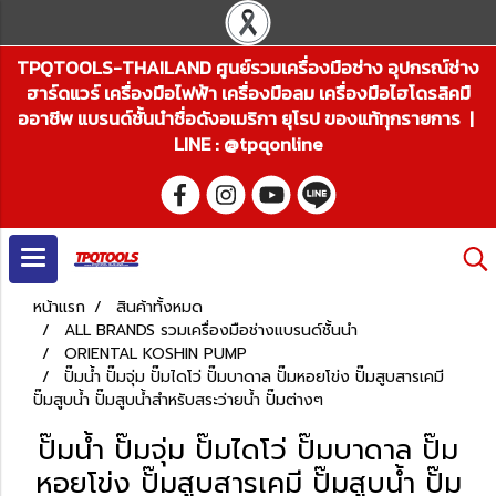
TPQTOOLS-THAILAND ศูนย์รวมเครื่องมือช่าง อุปกรณ์ช่าง
ฮาร์ดแวร์ เครื่องมือไฟฟ้า เครื่องมือลม เครื่องมือไฮโดรลิคมื
ออาชีพ แบรนด์ชั้นนำชื่อดังอเมริกา ยุโรป ของแท้ทุกรายการ |
LINE : @tpqonline
หน้าแรก
สินค้าทั้งหมด
ALL BRANDS รวมเครื่องมือช่างแบรนด์ชั้นนำ
ORIENTAL KOSHIN PUMP
ปั๊มน้ำ ปั๊มจุ่ม ปั๊มไดโว่ ปั๊มบาดาล ปั๊มหอยโข่ง ปั๊มสูบสารเคมี
ปั๊มสูบน้ำ ปั๊มสูบน้ำสำหรับสระว่ายน้ำ ปั๊มต่างๆ
ปั๊มน้ำ ปั๊มจุ่ม ปั๊มไดโว่ ปั๊มบาดาล ปั๊ม
หอยโข่ง ปั๊มสูบสารเคมี ปั๊มสูบน้ำ ปั๊ม