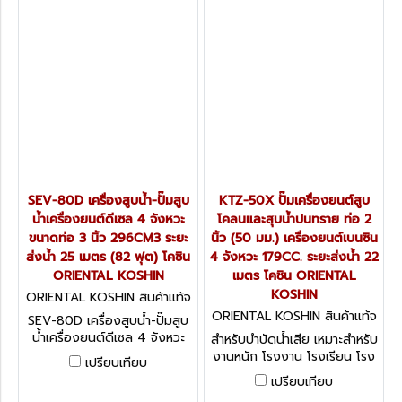
SEV-80D เครื่องสูบน้ำ-ปั๊มสูบ
KTZ-50X ปั๊มเครื่องยนต์สูบ
น้ำเครื่องยนต์ดีเซล 4 จังหวะ
โคลนและสุบน้ำปนทราย ท่อ 2
ขนาดท่อ 3 นิ้ว 296CM3 ระยะ
นิ้ว (50 มม.) เครื่องยนต์เบนซิน
ส่งน้ำ 25 เมตร (82 ฟุต) โคชิน
4 จังหวะ 179CC. ระยะส่งน้ำ 22
ORIENTAL KOSHIN
เมตร โคชิน ORIENTAL
KOSHIN
ORIENTAL KOSHIN สินค้าแท้จ
ากโรงงานผู้ผลิต SEV-80D
ORIENTAL KOSHIN สินค้าแท้จ
SEV-80D เครื่องสูบน้ำ-ปั๊มสูบ
ากโรงงานผู้ผลิต KTZ-50X
น้ำเครื่องยนต์ดีเซล 4 จังหวะ
สำหรับบำบัดน้ำเสีย เหมาะสำหรับ
ขนาดท่อ 3 นิ้ว 296CM3 ระยะ
งานหนัก โรงงาน โรงเรียน โรง
เปรียบเทียบ
ส่งน้ำ 25 เมตร (82 ฟุต) โคชิน
พยาบาล โรงนา อุปกรณ์
เปรียบเทียบ
ORIENTAL KOSHIN
การเกษตร ฯลฯ สะดวกต่อการ