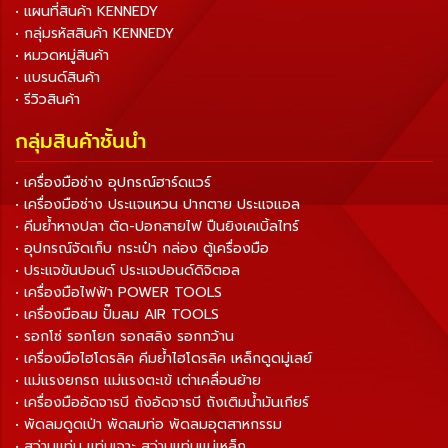
• แผนที่สินค้า KENNEDY
• กลุ่มรหัสสินค้า KENNEDY
• หมวดหมู่สินค้า
• แบรนด์สินค้า
• รีวิวสินค้า
กลุ่มสินค้าชั้นนำ
• เครื่องมือช่าง อุปกรณ์ฮาร์ดแวร์
• เครื่องมือช่าง ประแจแหวน ปากตาย ประแจแอล
• คีมย้ำหางปลา ตัด-ปอกสายไฟ ปืนยิงเคเบิ้ลไทร์
• อุปกรณ์จัดเก็บ กระเป๋า กล่อง ตู้เครื่องมือ
• ประแจขันปอนด์ ประแจปอนด์ดิจิตอล
• เครื่องมือไฟฟ้า POWER TOOLS
• เครื่องมือลม ปั๊มลม AIR TOOLS
• รอกโซ่ รอกโยก รอกสลิง รอกกว้าน
• เครื่องมือไฮโดรลิค คีมย้ำไฮโดรลิค เหล็กดูดมู่เลย์
• แม่แรงยกรถ แม่แรงตะเข้ เต่าเคลื่อนย้าย
• เครื่องมืออัดจารบี ถังอัดจารบี ถังเติมน้ำมันเกียร์
• พัดลมดูดเป่า พัดลมท่อ พัดลมอุตสาหกรรม
• สว่านแท่น แท่นเจาะ สว่านแท่นแม่เหล็ก