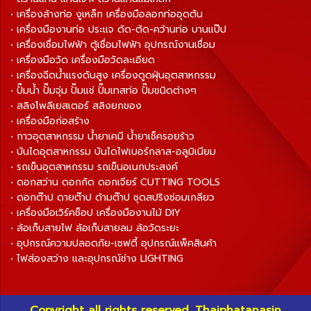
• เครื่องล้างท่อ งูเหล็ก เครื่องมือลอกท่ออุดตัน
• เครื่องมืองานท่อ ประแจ ดัด-ตัด-คว้านท่อ บานแป๊ป
• เครื่องเชื่อมไฟฟ้า ตู้เชื่อมไฟฟ้า อุปกรณ์งานเชื่อม
• เครื่องมือวัด เครื่องมือวัดละเอียด
• เครื่องฉีดน้ำแรงดันสูง เครื่องดูดฝุ่นอุตสาหกรรม
• ปั๊มน้ำ ปั๊มจุ่ม ปั๊มแช่ ปั๊มเทสท่อ ปั๊มชนิดต่างๆ
• สลิงโพลีเยสเตอร์ สลิงยกของ
• เครื่องมือก่อสร้าง
• กาวอุตสาหกรรม น้ำยาเคมี น้ำยาเช็ครอยร้าว
• บันไดอุตสาหกรรม บันไดไฟเบอร์กลาส-อลูมิเนียม
• รถเข็นอุตสาหกรรม รถเข็นอเนกประสงค์
• ดอกสว่าน ดอกกัด ดอกเจียร์ CUTTING TOOLS
• ดอกต๊าป ดายต๊าป ด้ามต๊าป ชุดสปริงซ่อมเกลียว
• เครื่องมือเวิร์คช็อป เครื่องมืองานไม้ DIY
• ล้อเก็บสายไฟ ล้อเก็บสายลม ล้อวัดระยะ
• อุปกรณ์ความปลอดภัย-เซฟตี้ อุปกรณ์แพ็คสินค้า
• ไฟส่องสว่าง และอุปกรณ์ช่าง LIGHTING
Copyright all rights reserved. Thaiphatanasin