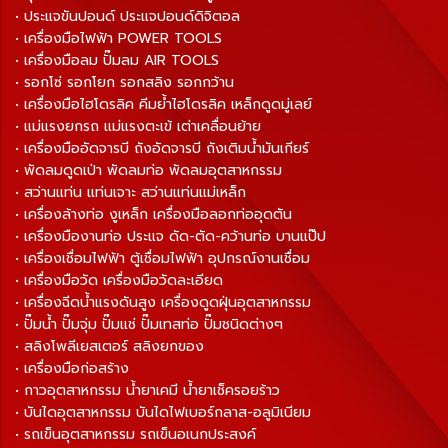
• ประแจขันปอนด์ ประแจปอนด์ดิจิตอล
• เครื่องมือไฟฟ้า POWER TOOLS
• เครื่องมือลม ปั๊มลม AIR TOOLS
• รอกโซ่ รอกโยก รอกสลิง รอกกว้าน
• เครื่องมือไฮโดรลิค คีมย้ำไฮโดรลิค เหล็กดูดมู่เลย์
• แม่แรงยกรถ แม่แรงตะเข้ เต่าเคลื่อนย้าย
• เครื่องมืออัดจารบี ถังอัดจารบี ถังเติมน้ำมันเกียร์
• พัดลมดูดเป่า พัดลมท่อ พัดลมอุตสาหกรรม
• สว่านแท่น แท่นเจาะ สว่านแท่นแม่เหล็ก
• เครื่องล้างท่อ งูเหล็ก เครื่องมือลอกท่ออุดตัน
• เครื่องมืองานท่อ ประแจ ดัด-ตัด-คว้านท่อ บานแป๊ป
• เครื่องเชื่อมไฟฟ้า ตู้เชื่อมไฟฟ้า อุปกรณ์งานเชื่อม
• เครื่องมือวัด เครื่องมือวัดละเอียด
• เครื่องฉีดน้ำแรงดันสูง เครื่องดูดฝุ่นอุตสาหกรรม
• ปั๊มน้ำ ปั๊มจุ่ม ปั๊มแช่ ปั๊มเทสท่อ ปั๊มชนิดต่างๆ
• สลิงโพลีเยสเตอร์ สลิงยกของ
• เครื่องมือก่อสร้าง
• กาวอุตสาหกรรม น้ำยาเคมี น้ำยาเช็ครอยร้าว
• บันไดอุตสาหกรรม บันไดไฟเบอร์กลาส-อลูมิเนียม
• รถเข็นอุตสาหกรรม รถเข็นอเนกประสงค์